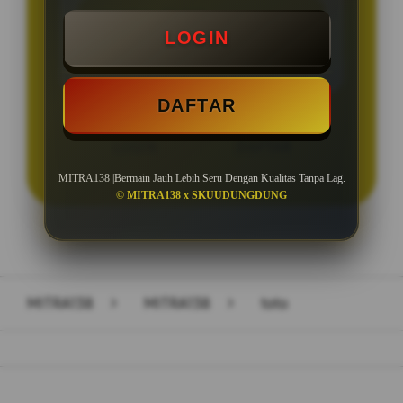
Min WD Rp.50.000
LOGIN
Depo 10K Bisa Jadi Puluhan Juta!
DAFTAR
LOGIN
DAFTAR
MITRA138 |Bermain Jauh Lebih Seru Dengan Kualitas Tanpa Lag.
© MITRA138 x SKUUDUNGDUNG
Layer Popup Close
MITRA138
>
MITRA138
>
toto
Buka
Footer Navigation
Products